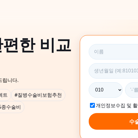
간편한 비교
드립니다.
렉트
#질병수술비보험추천
개인정보수집 및 
~5종수술비
수