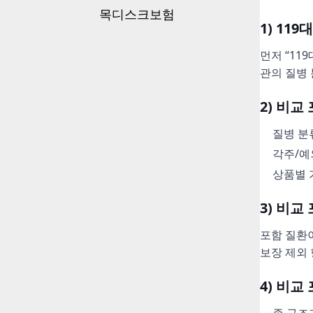
목디스크보험
1) 11
먼저 “11
관의 질병
2) 비
질병 분
각주/예
상품별 
3) 비교
포함 질환
보장 제외
4) 비교