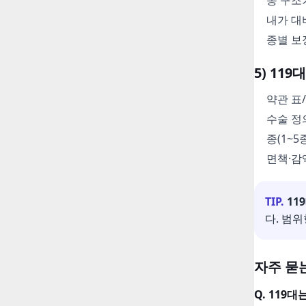
종 구조
내가 대
종별 보
5) 1
약관 표
수술 정
종(1~
면책·감
TIP.
11
다. 범
자주 묻는
Q. 119