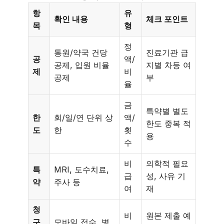
항
유
확인 내용
체크 포인트
목
형
정
통원/약국 건당
진료기관 급
공
액/
공제, 입원 비율
지별 차등 여
제
비
공제
부
율
금
특약별 별도
한
회/일/연 단위 상
액/
한도 중복 적
도
한
횟
용
수
비
의학적 필요
특
MRI, 도수치료,
급
성, 사유 기
약
주사 등
여
재
청
비
원본 제출 예
구
모바일 접수, 병