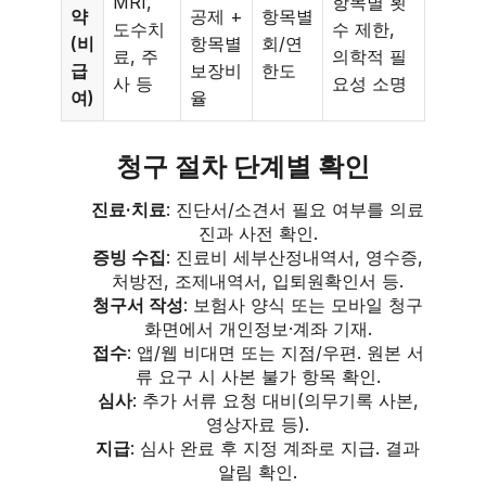
MRI,
항목별 횟
약
공제 +
항목별
도수치
수 제한,
(비
항목별
회/연
료, 주
의학적 필
급
보장비
한도
사 등
요성 소명
여)
율
청구 절차 단계별 확인
진료·치료
: 진단서/소견서 필요 여부를 의료
진과 사전 확인.
증빙 수집
: 진료비 세부산정내역서, 영수증,
처방전, 조제내역서, 입퇴원확인서 등.
청구서 작성
: 보험사 양식 또는 모바일 청구
화면에서 개인정보·계좌 기재.
접수
: 앱/웹 비대면 또는 지점/우편. 원본 서
류 요구 시 사본 불가 항목 확인.
심사
: 추가 서류 요청 대비(의무기록 사본,
영상자료 등).
지급
: 심사 완료 후 지정 계좌로 지급. 결과
알림 확인.