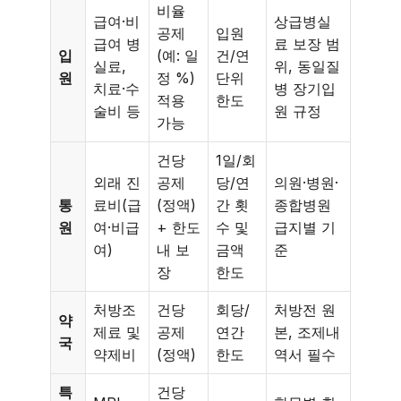
비율
급여·비
상급병실
공제
입원
급여 병
료 보장 범
입
(예: 일
건/연
실료,
위, 동일질
원
정 %)
단위
치료·수
병 장기입
적용
한도
술비 등
원 규정
가능
건당
1일/회
외래 진
공제
당/연
의원·병원·
통
료비(급
(정액)
간 횟
종합병원
원
여·비급
+ 한도
수 및
급지별 기
여)
내 보
금액
준
장
한도
처방조
건당
회당/
처방전 원
약
제료 및
공제
연간
본, 조제내
국
약제비
(정액)
한도
역서 필수
특
건당