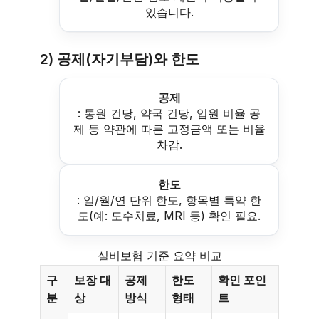
있습니다.
2) 공제(자기부담)와 한도
공제
: 통원 건당, 약국 건당, 입원 비율 공
제 등 약관에 따른 고정금액 또는 비율
차감.
한도
: 일/월/연 단위 한도, 항목별 특약 한
도(예: 도수치료, MRI 등) 확인 필요.
실비보험 기준 요약 비교
구
보장 대
공제
한도
확인 포인
분
상
방식
형태
트